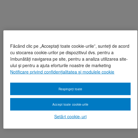
Făcând clic pe „Acceptați toate cookie-urile”, sunteți de acord
cu stocarea cookie-urilor pe dispozitivul dvs. pentru a
îmbunătăți navigarea pe site, pentru a analiza utilizarea site-
ului și pentru a ajuta eforturile noastre de marketing
Notificare privind confidențialitatea și modulele cookie
Respingeți toate
Accept toate cookie-urile
Setări cookie-uri