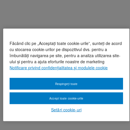
Făcând clic pe „Acceptați toate cookie-urile”, sunteți de acord
cu stocarea cookie-urilor pe dispozitivul dvs. pentru a
îmbunătăți navigarea pe site, pentru a analiza utilizarea site-
ului și pentru a ajuta eforturile noastre de marketing
Notificare privind confidențialitatea și modulele cookie
Respingeți toate
Accept toate cookie-urile
Setări cookie-uri