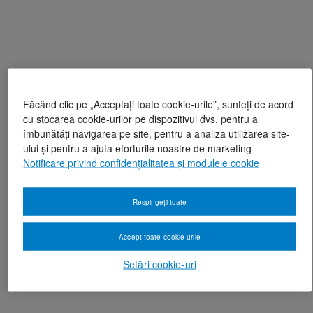
Făcând clic pe „Acceptați toate cookie-urile”, sunteți de acord
cu stocarea cookie-urilor pe dispozitivul dvs. pentru a
îmbunătăți navigarea pe site, pentru a analiza utilizarea site-
ului și pentru a ajuta eforturile noastre de marketing
Notificare privind confidențialitatea și modulele cookie
Respingeți toate
Accept toate cookie-urile
Setări cookie-uri