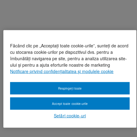
Făcând clic pe „Acceptați toate cookie-urile”, sunteți de acord
cu stocarea cookie-urilor pe dispozitivul dvs. pentru a
îmbunătăți navigarea pe site, pentru a analiza utilizarea site-
ului și pentru a ajuta eforturile noastre de marketing
Notificare privind confidențialitatea și modulele cookie
Respingeți toate
Accept toate cookie-urile
Setări cookie-uri