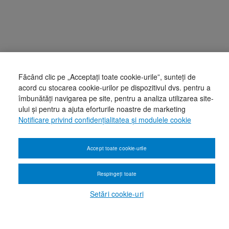
Făcând clic pe „Acceptați toate cookie-urile”, sunteți de
acord cu stocarea cookie-urilor pe dispozitivul dvs. pentru a
îmbunătăți navigarea pe site, pentru a analiza utilizarea site-
ului și pentru a ajuta eforturile noastre de marketing
Notificare privind confidențialitatea și modulele cookie
Accept toate cookie-urile
Respingeți toate
Setări cookie-uri