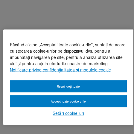
Făcând clic pe „Acceptați toate cookie-urile”, sunteți de acord
cu stocarea cookie-urilor pe dispozitivul dvs. pentru a
îmbunătăți navigarea pe site, pentru a analiza utilizarea site-
ului și pentru a ajuta eforturile noastre de marketing
Notificare privind confidențialitatea și modulele cookie
Respingeți toate
Accept toate cookie-urile
Setări cookie-uri