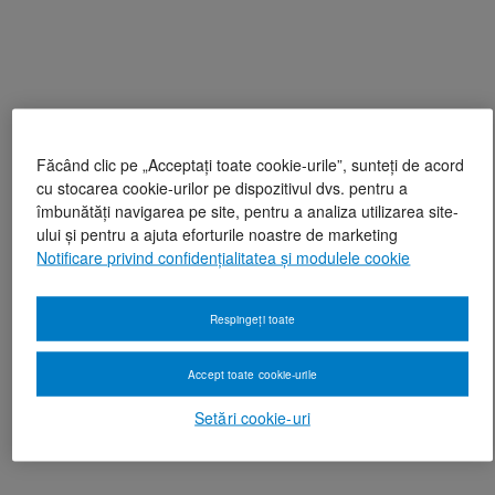
Făcând clic pe „Acceptați toate cookie-urile”, sunteți de acord
cu stocarea cookie-urilor pe dispozitivul dvs. pentru a
îmbunătăți navigarea pe site, pentru a analiza utilizarea site-
ului și pentru a ajuta eforturile noastre de marketing
Notificare privind confidențialitatea și modulele cookie
Respingeți toate
Accept toate cookie-urile
Setări cookie-uri