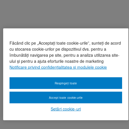
Făcând clic pe „Acceptați toate cookie-urile”, sunteți de acord
cu stocarea cookie-urilor pe dispozitivul dvs. pentru a
îmbunătăți navigarea pe site, pentru a analiza utilizarea site-
ului și pentru a ajuta eforturile noastre de marketing
Notificare privind confidențialitatea și modulele cookie
Respingeți toate
Accept toate cookie-urile
Setări cookie-uri