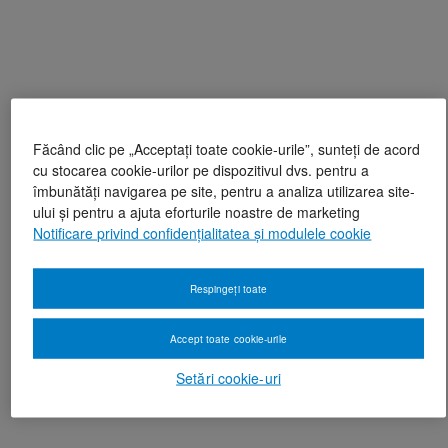
Făcând clic pe „Acceptați toate cookie-urile”, sunteți de acord
cu stocarea cookie-urilor pe dispozitivul dvs. pentru a
îmbunătăți navigarea pe site, pentru a analiza utilizarea site-
ului și pentru a ajuta eforturile noastre de marketing
Notificare privind confidențialitatea și modulele cookie
Respingeți toate
Accept toate cookie-urile
Setări cookie-uri