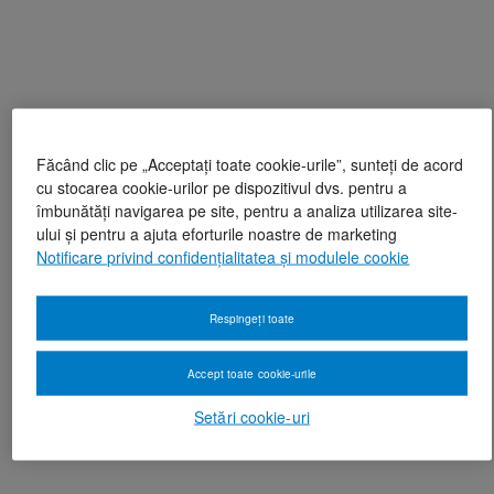
Făcând clic pe „Acceptați toate cookie-urile”, sunteți de acord
cu stocarea cookie-urilor pe dispozitivul dvs. pentru a
îmbunătăți navigarea pe site, pentru a analiza utilizarea site-
ului și pentru a ajuta eforturile noastre de marketing
Notificare privind confidențialitatea și modulele cookie
Respingeți toate
Accept toate cookie-urile
Setări cookie-uri