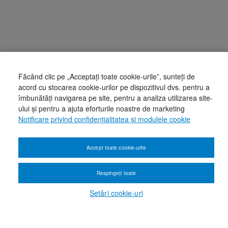
Făcând clic pe „Acceptați toate cookie-urile”, sunteți de
acord cu stocarea cookie-urilor pe dispozitivul dvs. pentru a
îmbunătăți navigarea pe site, pentru a analiza utilizarea site-
ului și pentru a ajuta eforturile noastre de marketing
Notificare privind confidențialitatea și modulele cookie
Accept toate cookie-urile
Respingeți toate
Setări cookie-uri