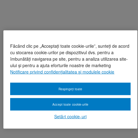
Făcând clic pe „Acceptați toate cookie-urile”, sunteți de acord
cu stocarea cookie-urilor pe dispozitivul dvs. pentru a
îmbunătăți navigarea pe site, pentru a analiza utilizarea site-
ului și pentru a ajuta eforturile noastre de marketing
Notificare privind confidențialitatea și modulele cookie
Respingeți toate
Accept toate cookie-urile
Setări cookie-uri