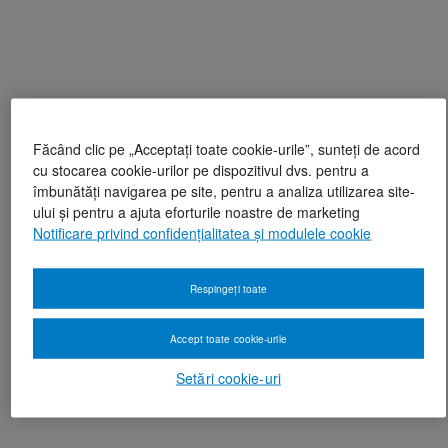
Făcând clic pe „Acceptați toate cookie-urile”, sunteți de acord
cu stocarea cookie-urilor pe dispozitivul dvs. pentru a
îmbunătăți navigarea pe site, pentru a analiza utilizarea site-
ului și pentru a ajuta eforturile noastre de marketing
Notificare privind confidențialitatea și modulele cookie
Respingeți toate
Accept toate cookie-urile
Setări cookie-uri