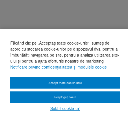
Făcând clic pe „Acceptați toate cookie-urile”, sunteți de
acord cu stocarea cookie-urilor pe dispozitivul dvs. pentru a
îmbunătăți navigarea pe site, pentru a analiza utilizarea site-
ului și pentru a ajuta eforturile noastre de marketing
Notificare privind confidențialitatea și modulele cookie
Accept toate cookie-urile
Respingeți toate
Setări cookie-uri