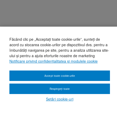
Făcând clic pe „Acceptați toate cookie-urile”, sunteți de
acord cu stocarea cookie-urilor pe dispozitivul dvs. pentru a
îmbunătăți navigarea pe site, pentru a analiza utilizarea site-
ului și pentru a ajuta eforturile noastre de marketing
Notificare privind confidențialitatea și modulele cookie
Accept toate cookie-urile
Respingeți toate
Setări cookie-uri