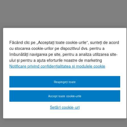
Făcând clic pe „Acceptați toate cookie-urile”, sunteți de acord
cu stocarea cookie-urilor pe dispozitivul dvs. pentru a
îmbunătăți navigarea pe site, pentru a analiza utilizarea site-
ului și pentru a ajuta eforturile noastre de marketing
Notificare privind confidențialitatea și modulele cookie
Respingeți toate
Accept toate cookie-urile
Setări cookie-uri