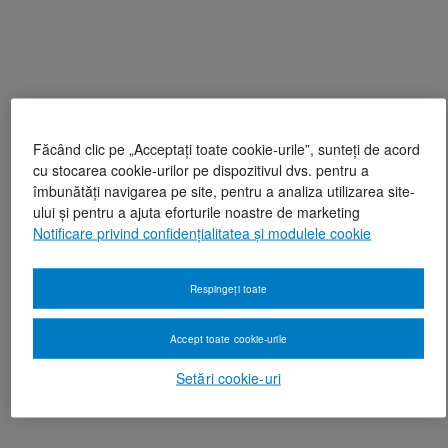
Făcând clic pe „Acceptați toate cookie-urile”, sunteți de acord
cu stocarea cookie-urilor pe dispozitivul dvs. pentru a
îmbunătăți navigarea pe site, pentru a analiza utilizarea site-
ului și pentru a ajuta eforturile noastre de marketing
Notificare privind confidențialitatea și modulele cookie
Respingeți toate
Accept toate cookie-urile
Setări cookie-uri