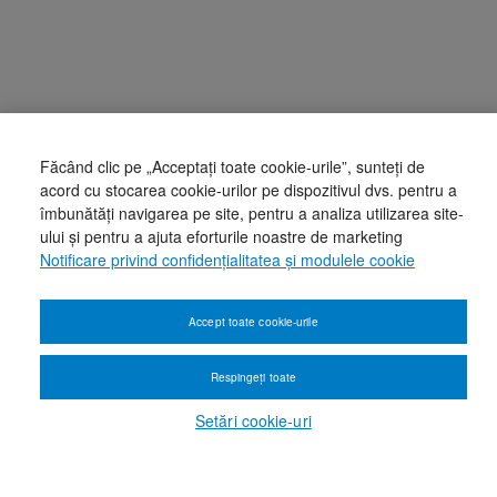
Făcând clic pe „Acceptați toate cookie-urile”, sunteți de
acord cu stocarea cookie-urilor pe dispozitivul dvs. pentru a
îmbunătăți navigarea pe site, pentru a analiza utilizarea site-
ului și pentru a ajuta eforturile noastre de marketing
Notificare privind confidențialitatea și modulele cookie
Accept toate cookie-urile
Respingeți toate
Setări cookie-uri