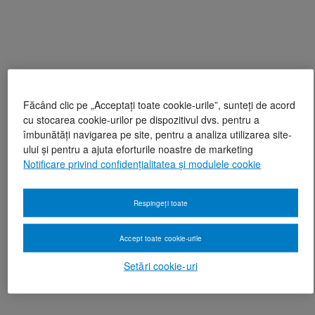
Făcând clic pe „Acceptați toate cookie-urile”, sunteți de acord
cu stocarea cookie-urilor pe dispozitivul dvs. pentru a
îmbunătăți navigarea pe site, pentru a analiza utilizarea site-
ului și pentru a ajuta eforturile noastre de marketing
Notificare privind confidențialitatea și modulele cookie
Respingeți toate
Accept toate cookie-urile
Setări cookie-uri