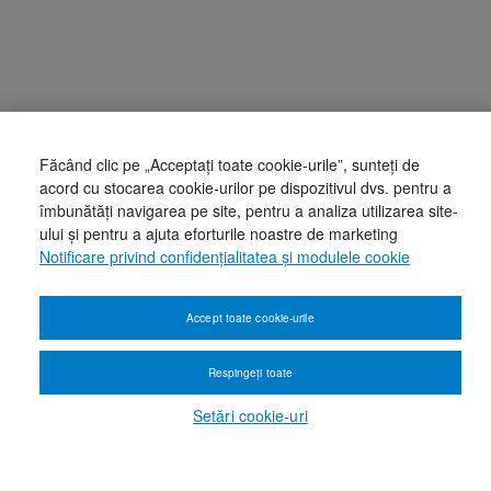
Făcând clic pe „Acceptați toate cookie-urile”, sunteți de
acord cu stocarea cookie-urilor pe dispozitivul dvs. pentru a
îmbunătăți navigarea pe site, pentru a analiza utilizarea site-
ului și pentru a ajuta eforturile noastre de marketing
Notificare privind confidențialitatea și modulele cookie
Accept toate cookie-urile
Respingeți toate
Setări cookie-uri