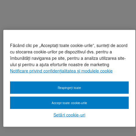
Făcând clic pe „Acceptați toate cookie-urile”, sunteți de acord
cu stocarea cookie-urilor pe dispozitivul dvs. pentru a
îmbunătăți navigarea pe site, pentru a analiza utilizarea site-
ului și pentru a ajuta eforturile noastre de marketing
Notificare privind confidențialitatea și modulele cookie
Respingeți toate
Accept toate cookie-urile
Setări cookie-uri