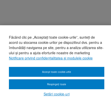
Făcând clic pe „Acceptați toate cookie-urile”, sunteți de
acord cu stocarea cookie-urilor pe dispozitivul dvs. pentru a
îmbunătăți navigarea pe site, pentru a analiza utilizarea site-
ului și pentru a ajuta eforturile noastre de marketing
Notificare privind confidențialitatea și modulele cookie
Accept toate cookie-urile
Respingeți toate
Setări cookie-uri