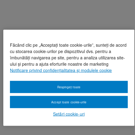
Făcând clic pe „Acceptați toate cookie-urile”, sunteți de acord
cu stocarea cookie-urilor pe dispozitivul dvs. pentru a
îmbunătăți navigarea pe site, pentru a analiza utilizarea site-
ului și pentru a ajuta eforturile noastre de marketing
Notificare privind confidențialitatea și modulele cookie
Respingeți toate
Accept toate cookie-urile
Setări cookie-uri