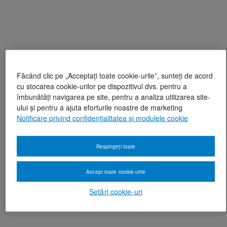
Făcând clic pe „Acceptați toate cookie-urile”, sunteți de acord
cu stocarea cookie-urilor pe dispozitivul dvs. pentru a
îmbunătăți navigarea pe site, pentru a analiza utilizarea site-
ului și pentru a ajuta eforturile noastre de marketing
Notificare privind confidențialitatea și modulele cookie
Respingeți toate
Accept toate cookie-urile
Setări cookie-uri