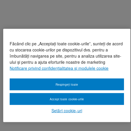
Făcând clic pe „Acceptați toate cookie-urile”, sunteți de acord
cu stocarea cookie-urilor pe dispozitivul dvs. pentru a
îmbunătăți navigarea pe site, pentru a analiza utilizarea site-
ului și pentru a ajuta eforturile noastre de marketing
Notificare privind confidențialitatea și modulele cookie
Respingeți toate
Accept toate cookie-urile
Setări cookie-uri