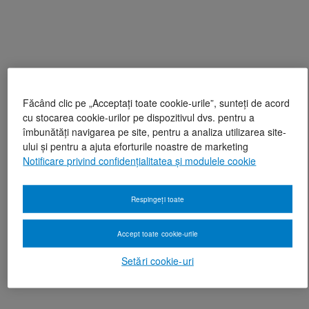
Făcând clic pe „Acceptați toate cookie-urile”, sunteți de acord
cu stocarea cookie-urilor pe dispozitivul dvs. pentru a
îmbunătăți navigarea pe site, pentru a analiza utilizarea site-
ului și pentru a ajuta eforturile noastre de marketing
Notificare privind confidențialitatea și modulele cookie
Respingeți toate
Accept toate cookie-urile
Setări cookie-uri