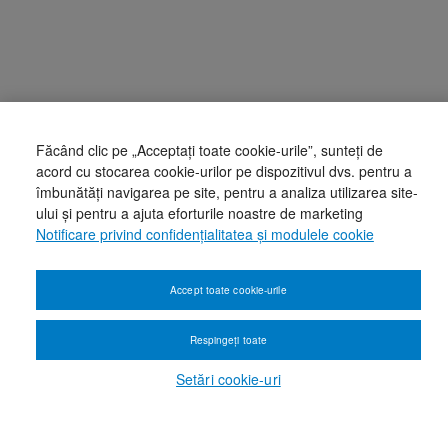
Făcând clic pe „Acceptați toate cookie-urile”, sunteți de
acord cu stocarea cookie-urilor pe dispozitivul dvs. pentru a
îmbunătăți navigarea pe site, pentru a analiza utilizarea site-
ului și pentru a ajuta eforturile noastre de marketing
Notificare privind confidențialitatea și modulele cookie
Accept toate cookie-urile
Respingeți toate
Setări cookie-uri