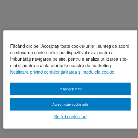
Făcând clic pe „Acceptați toate cookie-urile”, sunteți de acord
cu stocarea cookie-urilor pe dispozitivul dvs. pentru a
îmbunătăți navigarea pe site, pentru a analiza utilizarea site-
ului și pentru a ajuta eforturile noastre de marketing
Notificare privind confidențialitatea și modulele cookie
Respingeți toate
Accept toate cookie-urile
Setări cookie-uri