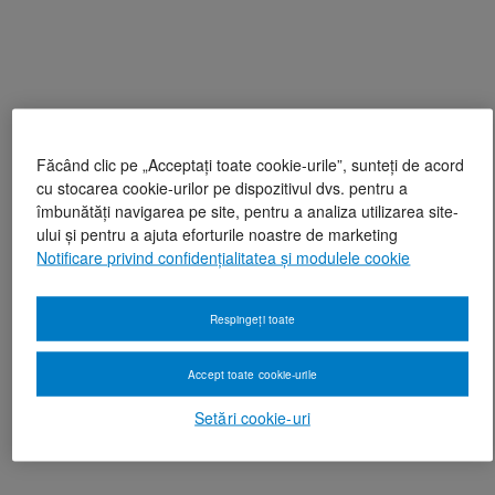
Făcând clic pe „Acceptați toate cookie-urile”, sunteți de acord
cu stocarea cookie-urilor pe dispozitivul dvs. pentru a
îmbunătăți navigarea pe site, pentru a analiza utilizarea site-
ului și pentru a ajuta eforturile noastre de marketing
Notificare privind confidențialitatea și modulele cookie
Respingeți toate
Accept toate cookie-urile
Setări cookie-uri