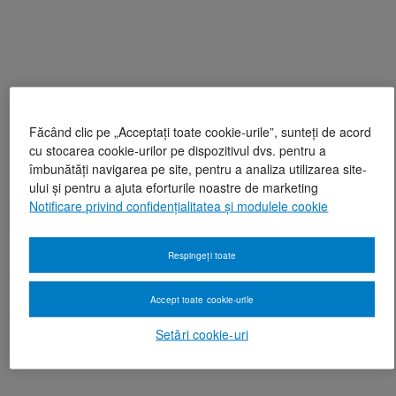
Făcând clic pe „Acceptați toate cookie-urile”, sunteți de acord
cu stocarea cookie-urilor pe dispozitivul dvs. pentru a
îmbunătăți navigarea pe site, pentru a analiza utilizarea site-
ului și pentru a ajuta eforturile noastre de marketing
Notificare privind confidențialitatea și modulele cookie
Respingeți toate
Accept toate cookie-urile
Setări cookie-uri