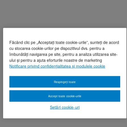
Făcând clic pe „Acceptați toate cookie-urile”, sunteți de acord
cu stocarea cookie-urilor pe dispozitivul dvs. pentru a
îmbunătăți navigarea pe site, pentru a analiza utilizarea site-
ului și pentru a ajuta eforturile noastre de marketing
Notificare privind confidențialitatea și modulele cookie
Respingeți toate
Accept toate cookie-urile
Setări cookie-uri