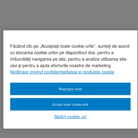
Făcând clic pe „Acceptați toate cookie-urile”, sunteți de acord
cu stocarea cookie-urilor pe dispozitivul dvs. pentru a
îmbunătăți navigarea pe site, pentru a analiza utilizarea site-
ului și pentru a ajuta eforturile noastre de marketing
Notificare privind confidențialitatea și modulele cookie
Respingeți toate
Accept toate cookie-urile
Setări cookie-uri