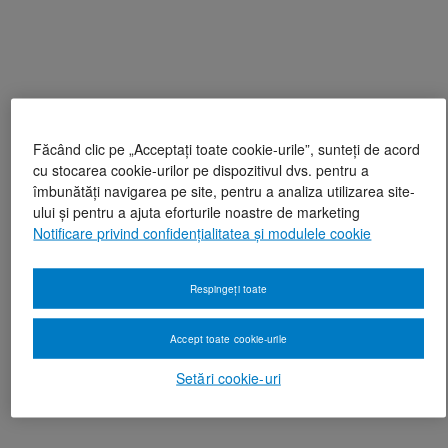
Făcând clic pe „Acceptați toate cookie-urile”, sunteți de acord
cu stocarea cookie-urilor pe dispozitivul dvs. pentru a
îmbunătăți navigarea pe site, pentru a analiza utilizarea site-
ului și pentru a ajuta eforturile noastre de marketing
Notificare privind confidențialitatea și modulele cookie
Respingeți toate
Accept toate cookie-urile
Setări cookie-uri