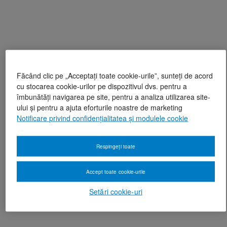
Făcând clic pe „Acceptați toate cookie-urile”, sunteți de acord
cu stocarea cookie-urilor pe dispozitivul dvs. pentru a
îmbunătăți navigarea pe site, pentru a analiza utilizarea site-
ului și pentru a ajuta eforturile noastre de marketing
Notificare privind confidențialitatea și modulele cookie
Respingeți toate
Accept toate cookie-urile
Setări cookie-uri