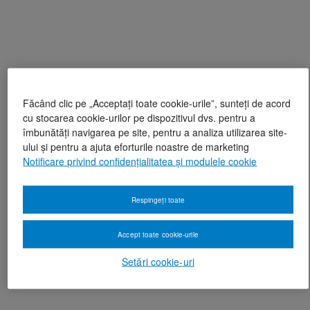
Făcând clic pe „Acceptați toate cookie-urile”, sunteți de acord
cu stocarea cookie-urilor pe dispozitivul dvs. pentru a
îmbunătăți navigarea pe site, pentru a analiza utilizarea site-
ului și pentru a ajuta eforturile noastre de marketing
Notificare privind confidențialitatea și modulele cookie
Respingeți toate
Accept toate cookie-urile
Setări cookie-uri