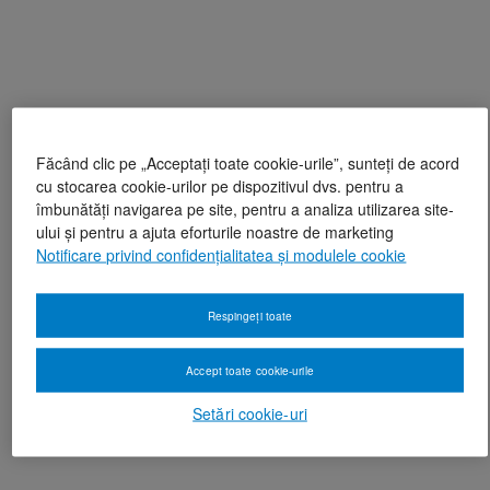
Făcând clic pe „Acceptați toate cookie-urile”, sunteți de acord
cu stocarea cookie-urilor pe dispozitivul dvs. pentru a
îmbunătăți navigarea pe site, pentru a analiza utilizarea site-
ului și pentru a ajuta eforturile noastre de marketing
Notificare privind confidențialitatea și modulele cookie
Respingeți toate
Accept toate cookie-urile
Setări cookie-uri