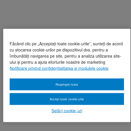
Făcând clic pe „Acceptați toate cookie-urile”, sunteți de acord
cu stocarea cookie-urilor pe dispozitivul dvs. pentru a
îmbunătăți navigarea pe site, pentru a analiza utilizarea site-
ului și pentru a ajuta eforturile noastre de marketing
Notificare privind confidențialitatea și modulele cookie
Respingeți toate
Accept toate cookie-urile
Setări cookie-uri