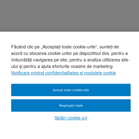
Făcând clic pe „Acceptați toate cookie-urile”, sunteți de
acord cu stocarea cookie-urilor pe dispozitivul dvs. pentru a
îmbunătăți navigarea pe site, pentru a analiza utilizarea site-
ului și pentru a ajuta eforturile noastre de marketing
Notificare privind confidențialitatea și modulele cookie
Accept toate cookie-urile
Respingeți toate
Setări cookie-uri