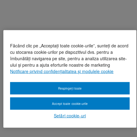
Făcând clic pe „Acceptați toate cookie-urile”, sunteți de acord
cu stocarea cookie-urilor pe dispozitivul dvs. pentru a
îmbunătăți navigarea pe site, pentru a analiza utilizarea site-
ului și pentru a ajuta eforturile noastre de marketing
Notificare privind confidențialitatea și modulele cookie
Respingeți toate
Accept toate cookie-urile
Setări cookie-uri