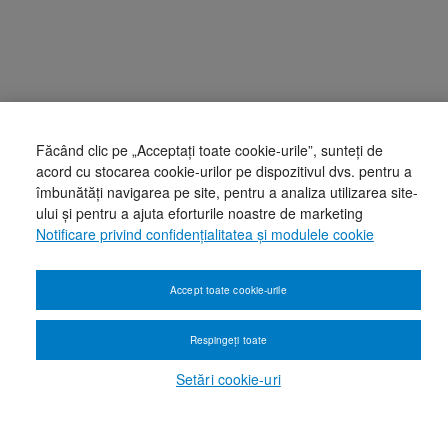
Făcând clic pe „Acceptați toate cookie-urile”, sunteți de
acord cu stocarea cookie-urilor pe dispozitivul dvs. pentru a
îmbunătăți navigarea pe site, pentru a analiza utilizarea site-
ului și pentru a ajuta eforturile noastre de marketing
Notificare privind confidențialitatea și modulele cookie
Accept toate cookie-urile
Respingeți toate
Setări cookie-uri