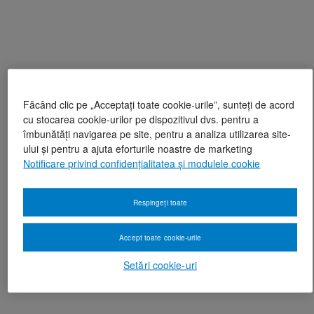
Făcând clic pe „Acceptați toate cookie-urile”, sunteți de acord
cu stocarea cookie-urilor pe dispozitivul dvs. pentru a
îmbunătăți navigarea pe site, pentru a analiza utilizarea site-
ului și pentru a ajuta eforturile noastre de marketing
Notificare privind confidențialitatea și modulele cookie
Respingeți toate
Accept toate cookie-urile
Setări cookie-uri