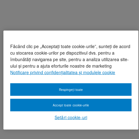
Făcând clic pe „Acceptați toate cookie-urile”, sunteți de acord
cu stocarea cookie-urilor pe dispozitivul dvs. pentru a
îmbunătăți navigarea pe site, pentru a analiza utilizarea site-
ului și pentru a ajuta eforturile noastre de marketing
Notificare privind confidențialitatea și modulele cookie
Respingeți toate
Accept toate cookie-urile
Setări cookie-uri