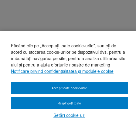
Făcând clic pe „Acceptați toate cookie-urile”, sunteți de
acord cu stocarea cookie-urilor pe dispozitivul dvs. pentru a
îmbunătăți navigarea pe site, pentru a analiza utilizarea site-
ului și pentru a ajuta eforturile noastre de marketing
Notificare privind confidențialitatea și modulele cookie
Accept toate cookie-urile
Respingeți toate
Setări cookie-uri