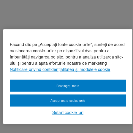
Făcând clic pe „Acceptați toate cookie-urile”, sunteți de acord
cu stocarea cookie-urilor pe dispozitivul dvs. pentru a
îmbunătăți navigarea pe site, pentru a analiza utilizarea site-
ului și pentru a ajuta eforturile noastre de marketing
Notificare privind confidențialitatea și modulele cookie
Respingeți toate
Accept toate cookie-urile
Setări cookie-uri