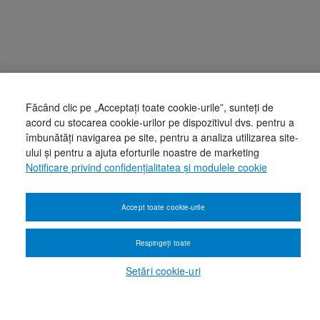
Făcând clic pe „Acceptați toate cookie-urile”, sunteți de
acord cu stocarea cookie-urilor pe dispozitivul dvs. pentru a
îmbunătăți navigarea pe site, pentru a analiza utilizarea site-
ului și pentru a ajuta eforturile noastre de marketing
Notificare privind confidențialitatea și modulele cookie
Accept toate cookie-urile
Respingeți toate
Setări cookie-uri