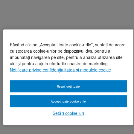
Făcând clic pe „Acceptați toate cookie-urile”, sunteți de acord
cu stocarea cookie-urilor pe dispozitivul dvs. pentru a
îmbunătăți navigarea pe site, pentru a analiza utilizarea site-
ului și pentru a ajuta eforturile noastre de marketing
Notificare privind confidențialitatea și modulele cookie
Respingeți toate
Accept toate cookie-urile
Setări cookie-uri