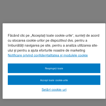
Făcând clic pe „Acceptați toate cookie-urile”, sunteți de acord
cu stocarea cookie-urilor pe dispozitivul dvs. pentru a
îmbunătăți navigarea pe site, pentru a analiza utilizarea site-
ului și pentru a ajuta eforturile noastre de marketing
Notificare privind confidențialitatea și modulele cookie
Respingeți toate
Accept toate cookie-urile
Setări cookie-uri