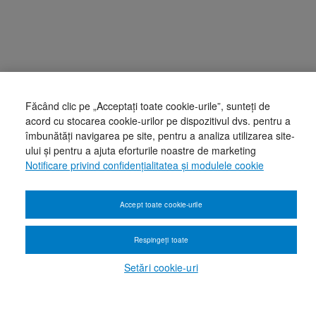
Făcând clic pe „Acceptați toate cookie-urile”, sunteți de
acord cu stocarea cookie-urilor pe dispozitivul dvs. pentru a
îmbunătăți navigarea pe site, pentru a analiza utilizarea site-
ului și pentru a ajuta eforturile noastre de marketing
Notificare privind confidențialitatea și modulele cookie
Accept toate cookie-urile
Respingeți toate
Setări cookie-uri