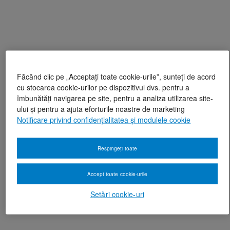
Făcând clic pe „Acceptați toate cookie-urile”, sunteți de acord
cu stocarea cookie-urilor pe dispozitivul dvs. pentru a
îmbunătăți navigarea pe site, pentru a analiza utilizarea site-
ului și pentru a ajuta eforturile noastre de marketing
Notificare privind confidențialitatea și modulele cookie
Respingeți toate
Accept toate cookie-urile
Setări cookie-uri