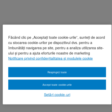
Făcând clic pe „Acceptați toate cookie-urile”, sunteți de acord
cu stocarea cookie-urilor pe dispozitivul dvs. pentru a
îmbunătăți navigarea pe site, pentru a analiza utilizarea site-
ului și pentru a ajuta eforturile noastre de marketing
Notificare privind confidențialitatea și modulele cookie
Respingeți toate
Accept toate cookie-urile
Setări cookie-uri